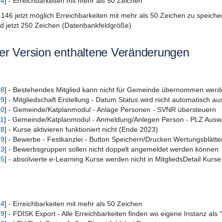
34
] - Erreichbarkeiten mit mehr als 50 Zeichen
.146 jetzt möglich Erreichbarkeiten mit mehr als 50 Zeichen zu speiche
d jetzt 250 Zeichen (Datenbankfeldgröße)
eser Version enthaltene Veränderungen
08
] - Bestehendes Mitglied kann nicht für Gemeinde übernommen wer
09
] - Mitgliedschaft Erstellung - Datum Status wird nicht automatisch aus
10
] - Gemeinde/Katplanmodul - Anlage Personen - SVNR übersteuern
11
] - Gemeinde/Katplanmodul - Anmeldung/Anlegen Person - PLZ Auswah
18
] - Kurse aktivieren funktioniert nicht (Ende 2023)
29
] - Bewerbe - Festkanzlei - Button Speichern/Drucken Wertungsblätter 
53
] - Bewerbsgruppen sollen nicht doppelt angemeldet werden können
85
] - absolvierte e-Learning Kurse werden nicht in MitgliedsDetail Kurs
34
] - Erreichbarkeiten mit mehr als 50 Zeichen
49
] - FDISK Export - Alle Erreichbarkeiten finden wo eigene Instanz als 