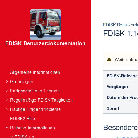
FDISK Benutzerd
FDISK 1.1
FDISK Benutzerdokumentation
Weiterführe
Allgemeine Informationen
FDISK-Release
Grundlagen
Vorgänger
Fortgeschrittene Themen
Datum der Pro
Regelmäßige FDISK Tätigkeiten
Sprint
Häufige Fragen/Probleme
FDISK2 Hilfe
Besondere
Release-Informationen
FDISK 1.x