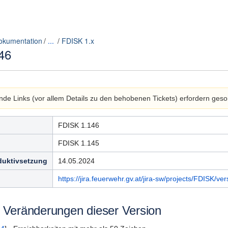
okumentation
...
FDISK 1.x
46
nde Links (vor allem Details zu den behobenen Tickets) erfordern ges
FDISK 1.146
FDISK 1.145
duktivsetzung
14.05.2024
https://jira.feuerwehr.gv.at/jira-sw/projects/FDISK/ve
 Veränderungen dieser Version