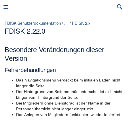
FDISK Benutzerdokumentation
...
FDISK 2.x
FDISK 2.22.0
FDISK Benutzerdokumentation
Besondere Veränderungen dieser
Version
Allgemeine Informationen
Fehlerbehandlungen
Grundlagen
Das Navigationsmenü verdeckt beim initialen Laden nicht
länger die Seite.
Fortgeschrittene Themen
Der Hintergrund von Seitenmenüs unterscheidet sich nicht
länger vom Hintergrund der Seite.
Regelmäßige FDISK Tätigkeiten
Bei Mitgliedern ohne Dienstgrad ist der Name in der
Personenübersicht nicht länger eingerückt.
Häufige Fragen/Probleme
Das Anlegen von Mitgliedern funktioniert wieder fehlerfrei.
FDISK2 Hilfe